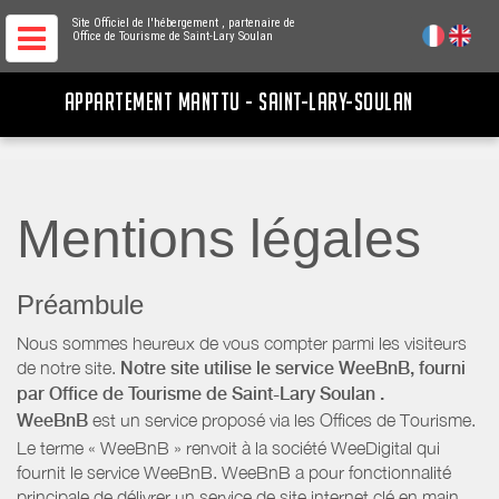
Site Officiel de l'hébergement
, partenaire de
Office de Tourisme de Saint-Lary Soulan
APPARTEMENT MANTTU - SAINT-LARY-SOULAN
Mentions légales
Préambule
Nous sommes heureux de vous compter parmi les visiteurs
de notre site.
Notre site utilise le service WeeBnB, fourni
par
Office de Tourisme de Saint-Lary Soulan
.
WeeBnB
est un service proposé via les Offices de Tourisme.
Le terme « WeeBnB » renvoit à la société WeeDigital qui
fournit le service WeeBnB. WeeBnB a pour fonctionnalité
principale de délivrer un service de site internet clé en main,