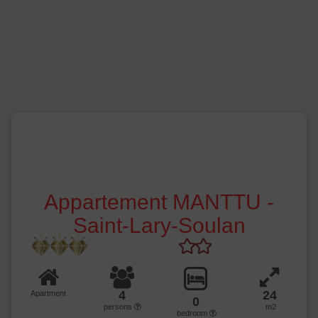
Appartement MANTTU -
Saint-Lary-Soulan
4
24
Apartment
0
persons
m2
bedroom